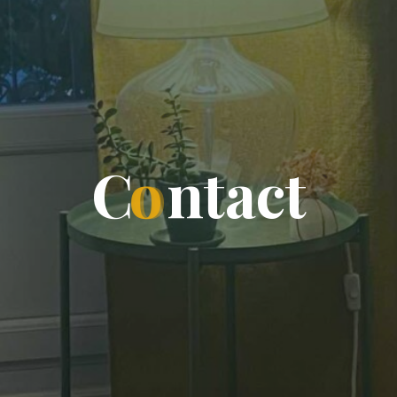
C
o
n
t
a
c
t