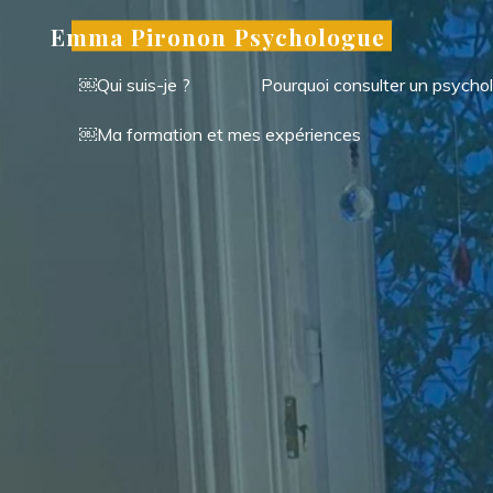
Aller
Emma Pironon Psychologue
au
contenu
￼Qui suis-je ?
Pourquoi consulter un psycho
￼Ma formation et mes expériences